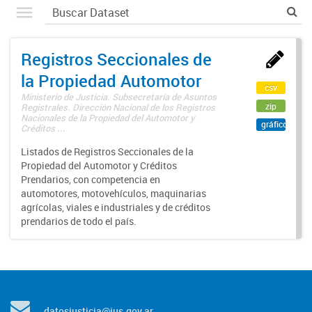
Registros Seccionales de
la Propiedad Automotor
csv
Ministerio de Justicia. Subsecretaría de Asuntos
zip
Registrales. Dirección Nacional de los Registros
Nacionales de la Propiedad del Automotor y
gráfico
Créditos ...
Listados de Registros Seccionales de la
Propiedad del Automotor y Créditos
Prendarios, con competencia en
automotores, motovehículos, maquinarias
agrícolas, viales e industriales y de créditos
prendarios de todo el país.
datosjusticia@jus.gov.ar