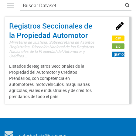
Registros Seccionales de
la Propiedad Automotor
csv
Ministerio de Justicia. Subsecretaría de Asuntos
zip
Registrales. Dirección Nacional de los Registros
Nacionales de la Propiedad del Automotor y
gráfico
Créditos ...
Listados de Registros Seccionales de la
Propiedad del Automotor y Créditos
Prendarios, con competencia en
automotores, motovehículos, maquinarias
agrícolas, viales e industriales y de créditos
prendarios de todo el país.
datosjusticia@jus.gov.ar