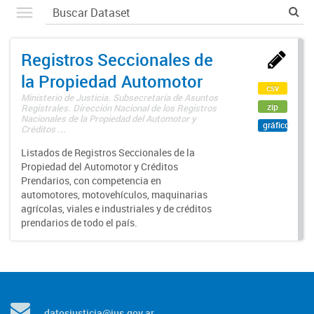
Registros Seccionales de
la Propiedad Automotor
csv
Ministerio de Justicia. Subsecretaría de Asuntos
zip
Registrales. Dirección Nacional de los Registros
Nacionales de la Propiedad del Automotor y
gráfico
Créditos ...
Listados de Registros Seccionales de la
Propiedad del Automotor y Créditos
Prendarios, con competencia en
automotores, motovehículos, maquinarias
agrícolas, viales e industriales y de créditos
prendarios de todo el país.
datosjusticia@jus.gov.ar