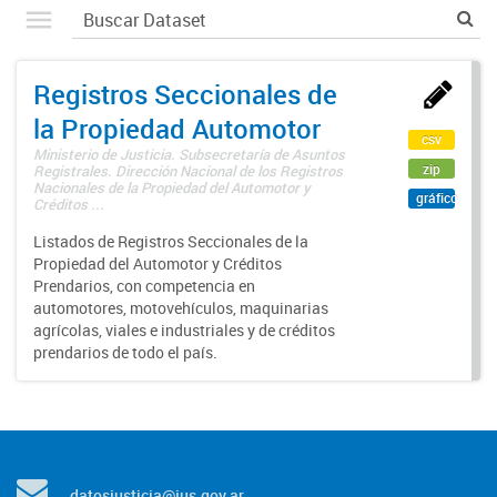
Registros Seccionales de
la Propiedad Automotor
csv
Ministerio de Justicia. Subsecretaría de Asuntos
zip
Registrales. Dirección Nacional de los Registros
Nacionales de la Propiedad del Automotor y
gráfico
Créditos ...
Listados de Registros Seccionales de la
Propiedad del Automotor y Créditos
Prendarios, con competencia en
automotores, motovehículos, maquinarias
agrícolas, viales e industriales y de créditos
prendarios de todo el país.
datosjusticia@jus.gov.ar