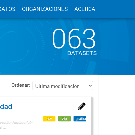
DATOS
ORGANIZACIONES
ACERCA
063
DATASETS
Ordenar
edad
csv
zip
gráfico
rección Nacional de
 ...