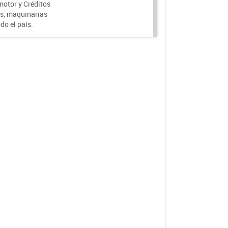
motor y Créditos
s, maquinarias
do el país.