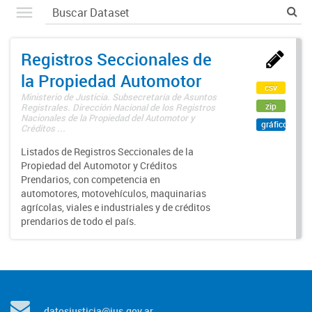
Registros Seccionales de
la Propiedad Automotor
csv
Ministerio de Justicia. Subsecretaría de Asuntos
zip
Registrales. Dirección Nacional de los Registros
Nacionales de la Propiedad del Automotor y
gráfico
Créditos ...
Listados de Registros Seccionales de la
Propiedad del Automotor y Créditos
Prendarios, con competencia en
automotores, motovehículos, maquinarias
agrícolas, viales e industriales y de créditos
prendarios de todo el país.
datosjusticia@jus.gov.ar