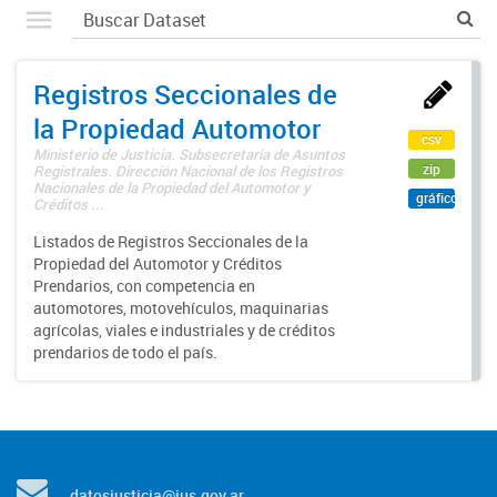
Registros Seccionales de
la Propiedad Automotor
csv
Ministerio de Justicia. Subsecretaría de Asuntos
zip
Registrales. Dirección Nacional de los Registros
Nacionales de la Propiedad del Automotor y
gráfico
Créditos ...
Listados de Registros Seccionales de la
Propiedad del Automotor y Créditos
Prendarios, con competencia en
automotores, motovehículos, maquinarias
agrícolas, viales e industriales y de créditos
prendarios de todo el país.
datosjusticia@jus.gov.ar