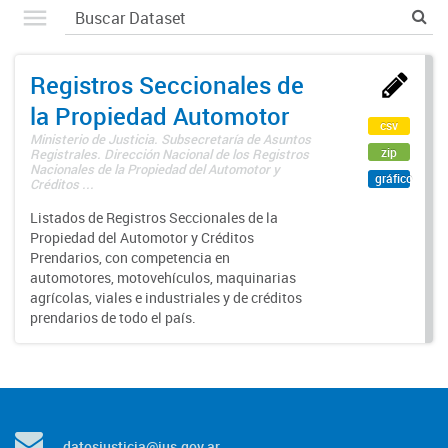
Registros Seccionales de
la Propiedad Automotor
csv
Ministerio de Justicia. Subsecretaría de Asuntos
zip
Registrales. Dirección Nacional de los Registros
Nacionales de la Propiedad del Automotor y
gráfico
Créditos ...
Listados de Registros Seccionales de la
Propiedad del Automotor y Créditos
Prendarios, con competencia en
automotores, motovehículos, maquinarias
agrícolas, viales e industriales y de créditos
prendarios de todo el país.
datosjusticia@jus.gov.ar