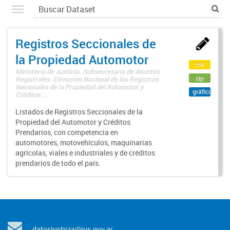
Registros Seccionales de
la Propiedad Automotor
csv
Ministerio de Justicia. Subsecretaría de Asuntos
zip
Registrales. Dirección Nacional de los Registros
Nacionales de la Propiedad del Automotor y
gráfico
Créditos ...
Listados de Registros Seccionales de la
Propiedad del Automotor y Créditos
Prendarios, con competencia en
automotores, motovehículos, maquinarias
agrícolas, viales e industriales y de créditos
prendarios de todo el país.
datosjusticia@jus.gov.ar