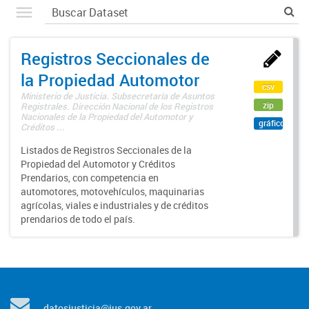
Registros Seccionales de
la Propiedad Automotor
csv
Ministerio de Justicia. Subsecretaría de Asuntos
zip
Registrales. Dirección Nacional de los Registros
Nacionales de la Propiedad del Automotor y
gráfico
Créditos ...
Listados de Registros Seccionales de la
Propiedad del Automotor y Créditos
Prendarios, con competencia en
automotores, motovehículos, maquinarias
agrícolas, viales e industriales y de créditos
prendarios de todo el país.
datosjusticia@jus.gov.ar