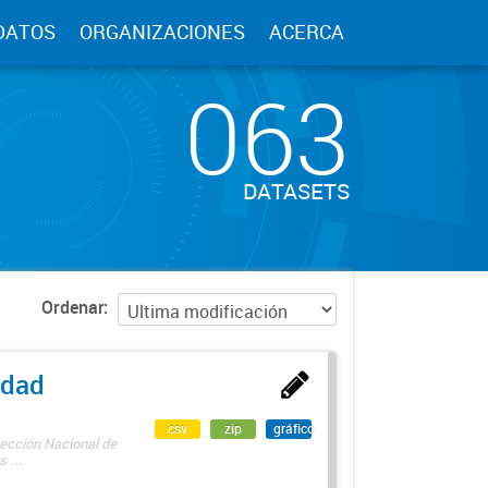
DATOS
ORGANIZACIONES
ACERCA
063
DATASETS
Ordenar
edad
csv
zip
gráfico
rección Nacional de
 ...