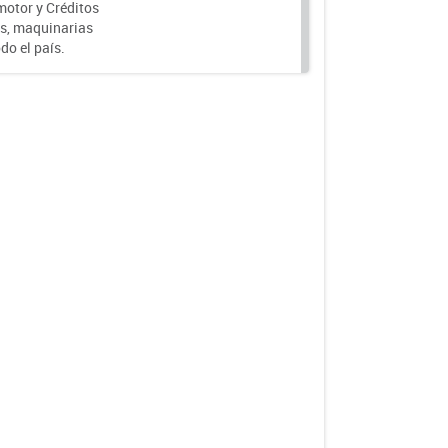
motor y Créditos
s, maquinarias
do el país.