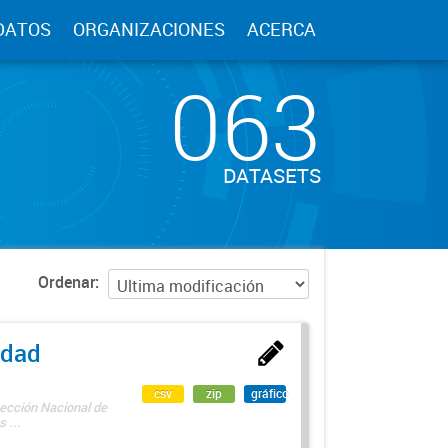
DATOS
ORGANIZACIONES
ACERCA
063
DATASETS
Ordenar
edad
csv
zip
gráfico
rección Nacional de
 ...