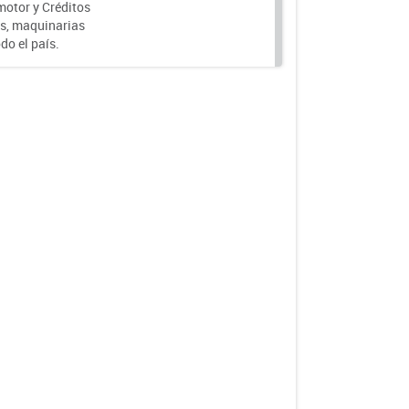
motor y Créditos
s, maquinarias
do el país.