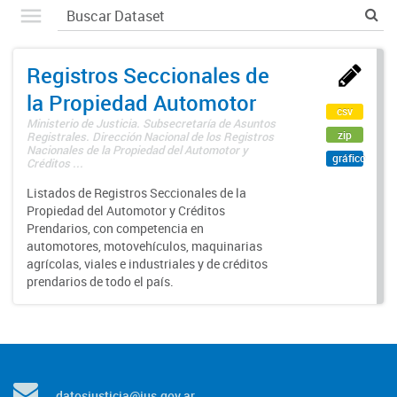
Registros Seccionales de
la Propiedad Automotor
csv
Ministerio de Justicia. Subsecretaría de Asuntos
zip
Registrales. Dirección Nacional de los Registros
Nacionales de la Propiedad del Automotor y
gráfico
Créditos ...
Listados de Registros Seccionales de la
Propiedad del Automotor y Créditos
Prendarios, con competencia en
automotores, motovehículos, maquinarias
agrícolas, viales e industriales y de créditos
prendarios de todo el país.
datosjusticia@jus.gov.ar