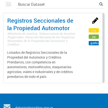
Registros Seccionales de
la Propiedad Automotor
csv
Ministerio de Justicia. Subsecretaría de Asuntos
zip
Registrales. Dirección Nacional de los Registros
Nacionales de la Propiedad del Automotor y
gráfico
Créditos ...
Listados de Registros Seccionales de la
Propiedad del Automotor y Créditos
Prendarios, con competencia en
automotores, motovehículos, maquinarias
agrícolas, viales e industriales y de créditos
prendarios de todo el país.
datosjusticia@jus.gov.ar