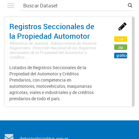
Registros Seccionales de
la Propiedad Automotor
csv
Ministerio de Justicia. Subsecretaría de Asuntos
zip
Registrales. Dirección Nacional de los Registros
Nacionales de la Propiedad del Automotor y
gráfico
Créditos ...
Listados de Registros Seccionales de la
Propiedad del Automotor y Créditos
Prendarios, con competencia en
automotores, motovehículos, maquinarias
agrícolas, viales e industriales y de créditos
prendarios de todo el país.
datosjusticia@jus.gov.ar