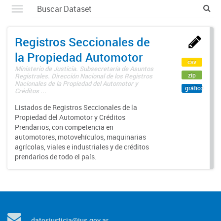
Registros Seccionales de
la Propiedad Automotor
csv
Ministerio de Justicia. Subsecretaría de Asuntos
zip
Registrales. Dirección Nacional de los Registros
Nacionales de la Propiedad del Automotor y
gráfico
Créditos ...
Listados de Registros Seccionales de la
Propiedad del Automotor y Créditos
Prendarios, con competencia en
automotores, motovehículos, maquinarias
agrícolas, viales e industriales y de créditos
prendarios de todo el país.
datosjusticia@jus.gov.ar