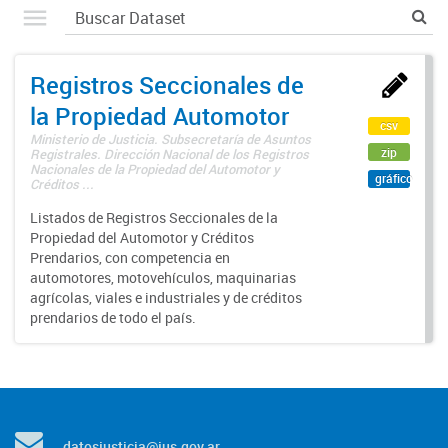
Registros Seccionales de
la Propiedad Automotor
csv
Ministerio de Justicia. Subsecretaría de Asuntos
zip
Registrales. Dirección Nacional de los Registros
Nacionales de la Propiedad del Automotor y
gráfico
Créditos ...
Listados de Registros Seccionales de la
Propiedad del Automotor y Créditos
Prendarios, con competencia en
automotores, motovehículos, maquinarias
agrícolas, viales e industriales y de créditos
prendarios de todo el país.
datosjusticia@jus.gov.ar