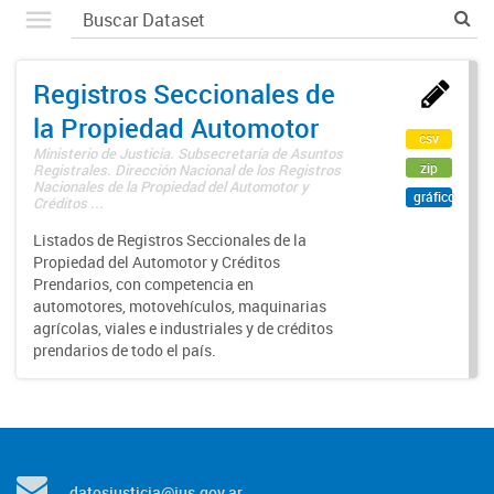
Registros Seccionales de
la Propiedad Automotor
csv
Ministerio de Justicia. Subsecretaría de Asuntos
zip
Registrales. Dirección Nacional de los Registros
Nacionales de la Propiedad del Automotor y
gráfico
Créditos ...
Listados de Registros Seccionales de la
Propiedad del Automotor y Créditos
Prendarios, con competencia en
automotores, motovehículos, maquinarias
agrícolas, viales e industriales y de créditos
prendarios de todo el país.
datosjusticia@jus.gov.ar