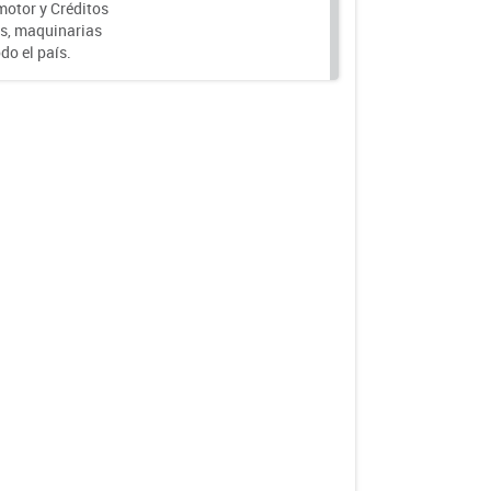
motor y Créditos
s, maquinarias
do el país.