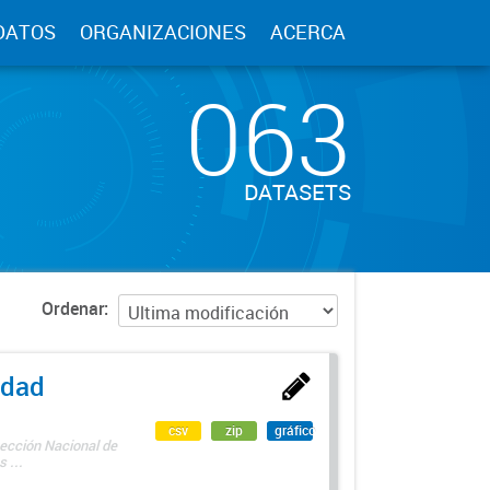
DATOS
ORGANIZACIONES
ACERCA
063
DATASETS
Ordenar
edad
csv
zip
gráfico
rección Nacional de
 ...