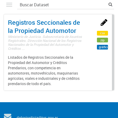
Registros Seccionales de
la Propiedad Automotor
csv
Ministerio de Justicia. Subsecretaría de Asuntos
zip
Registrales. Dirección Nacional de los Registros
Nacionales de la Propiedad del Automotor y
gráfico
Créditos ...
Listados de Registros Seccionales de la
Propiedad del Automotor y Créditos
Prendarios, con competencia en
automotores, motovehículos, maquinarias
agrícolas, viales e industriales y de créditos
prendarios de todo el país.
datosjusticia@jus.gov.ar