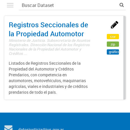
Registros Seccionales de
la Propiedad Automotor
csv
Ministerio de Justicia. Subsecretaría de Asuntos
zip
Registrales. Dirección Nacional de los Registros
Nacionales de la Propiedad del Automotor y
gráfico
Créditos ...
Listados de Registros Seccionales de la
Propiedad del Automotor y Créditos
Prendarios, con competencia en
automotores, motovehículos, maquinarias
agrícolas, viales e industriales y de créditos
prendarios de todo el país.
datosjusticia@jus.gov.ar