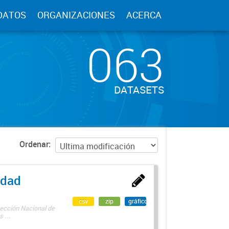
DATOS
ORGANIZACIONES
ACERCA
063
DATASETS
Ordenar
edad
csv
zip
gráfico
rección Nacional de
 ...