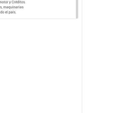
motor y Créditos
s, maquinarias
do el país.