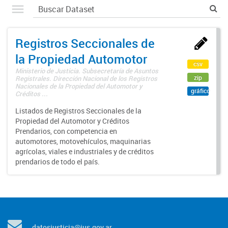
Registros Seccionales de
la Propiedad Automotor
csv
Ministerio de Justicia. Subsecretaría de Asuntos
zip
Registrales. Dirección Nacional de los Registros
Nacionales de la Propiedad del Automotor y
gráfico
Créditos ...
Listados de Registros Seccionales de la
Propiedad del Automotor y Créditos
Prendarios, con competencia en
automotores, motovehículos, maquinarias
agrícolas, viales e industriales y de créditos
prendarios de todo el país.
datosjusticia@jus.gov.ar