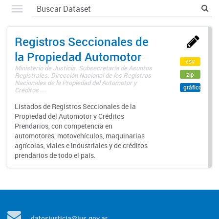
Registros Seccionales de
la Propiedad Automotor
csv
Ministerio de Justicia. Subsecretaría de Asuntos
zip
Registrales. Dirección Nacional de los Registros
Nacionales de la Propiedad del Automotor y
gráfico
Créditos ...
Listados de Registros Seccionales de la
Propiedad del Automotor y Créditos
Prendarios, con competencia en
automotores, motovehículos, maquinarias
agrícolas, viales e industriales y de créditos
prendarios de todo el país.
datosjusticia@jus.gov.ar