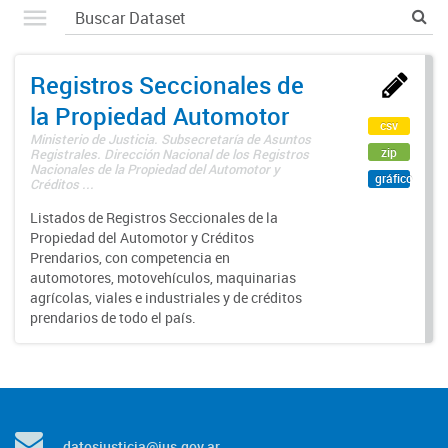
Registros Seccionales de
la Propiedad Automotor
csv
Ministerio de Justicia. Subsecretaría de Asuntos
zip
Registrales. Dirección Nacional de los Registros
Nacionales de la Propiedad del Automotor y
gráfico
Créditos ...
Listados de Registros Seccionales de la
Propiedad del Automotor y Créditos
Prendarios, con competencia en
automotores, motovehículos, maquinarias
agrícolas, viales e industriales y de créditos
prendarios de todo el país.
datosjusticia@jus.gov.ar