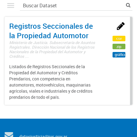
Registros Seccionales de
la Propiedad Automotor
csv
Ministerio de Justicia. Subsecretaría de Asuntos
zip
Registrales. Dirección Nacional de los Registros
Nacionales de la Propiedad del Automotor y
gráfico
Créditos ...
Listados de Registros Seccionales de la
Propiedad del Automotor y Créditos
Prendarios, con competencia en
automotores, motovehículos, maquinarias
agrícolas, viales e industriales y de créditos
prendarios de todo el país.
datosjusticia@jus.gov.ar