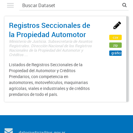
Registros Seccionales de
la Propiedad Automotor
csv
Ministerio de Justicia. Subsecretaría de Asuntos
zip
Registrales. Dirección Nacional de los Registros
Nacionales de la Propiedad del Automotor y
gráfico
Créditos ...
Listados de Registros Seccionales de la
Propiedad del Automotor y Créditos
Prendarios, con competencia en
automotores, motovehículos, maquinarias
agrícolas, viales e industriales y de créditos
prendarios de todo el país.
datosjusticia@jus.gov.ar