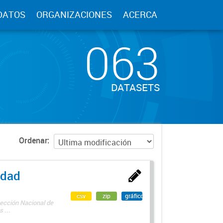
DATOS
ORGANIZACIONES
ACERCA
063
DATASETS
Ordenar
edad
csv
zip
gráfico
rección Nacional de
 ...