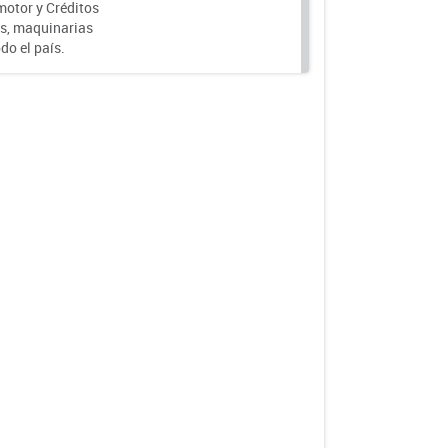
motor y Créditos
s, maquinarias
do el país.