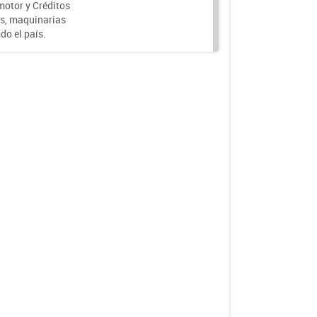
motor y Créditos
s, maquinarias
do el país.