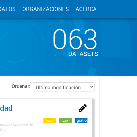
DATOS
ORGANIZACIONES
ACERCA
063
DATASETS
Ordenar
edad
csv
zip
gráfico
rección Nacional de
 ...