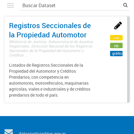
Registros Seccionales de
la Propiedad Automotor
csv
Ministerio de Justicia. Subsecretaría de Asuntos
zip
Registrales. Dirección Nacional de los Registros
Nacionales de la Propiedad del Automotor y
gráfico
Créditos ...
Listados de Registros Seccionales de la
Propiedad del Automotor y Créditos
Prendarios, con competencia en
automotores, motovehículos, maquinarias
agrícolas, viales e industriales y de créditos
prendarios de todo el país.
datosjusticia@jus.gov.ar