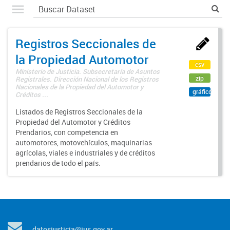
Registros Seccionales de
la Propiedad Automotor
csv
Ministerio de Justicia. Subsecretaría de Asuntos
zip
Registrales. Dirección Nacional de los Registros
Nacionales de la Propiedad del Automotor y
gráfico
Créditos ...
Listados de Registros Seccionales de la
Propiedad del Automotor y Créditos
Prendarios, con competencia en
automotores, motovehículos, maquinarias
agrícolas, viales e industriales y de créditos
prendarios de todo el país.
datosjusticia@jus.gov.ar