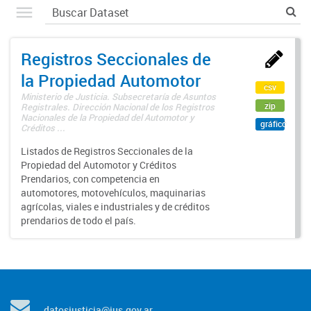
Registros Seccionales de
la Propiedad Automotor
csv
Ministerio de Justicia. Subsecretaría de Asuntos
zip
Registrales. Dirección Nacional de los Registros
Nacionales de la Propiedad del Automotor y
gráfico
Créditos ...
Listados de Registros Seccionales de la
Propiedad del Automotor y Créditos
Prendarios, con competencia en
automotores, motovehículos, maquinarias
agrícolas, viales e industriales y de créditos
prendarios de todo el país.
datosjusticia@jus.gov.ar