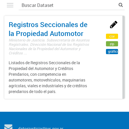
Registros Seccionales de
la Propiedad Automotor
csv
Ministerio de Justicia. Subsecretaría de Asuntos
zip
Registrales. Dirección Nacional de los Registros
Nacionales de la Propiedad del Automotor y
gráfico
Créditos ...
Listados de Registros Seccionales de la
Propiedad del Automotor y Créditos
Prendarios, con competencia en
automotores, motovehículos, maquinarias
agrícolas, viales e industriales y de créditos
prendarios de todo el país.
datosjusticia@jus.gov.ar