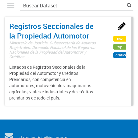
Registros Seccionales de
la Propiedad Automotor
csv
Ministerio de Justicia. Subsecretaría de Asuntos
zip
Registrales. Dirección Nacional de los Registros
Nacionales de la Propiedad del Automotor y
gráfico
Créditos ...
Listados de Registros Seccionales de la
Propiedad del Automotor y Créditos
Prendarios, con competencia en
automotores, motovehículos, maquinarias
agrícolas, viales e industriales y de créditos
prendarios de todo el país.
datosjusticia@jus.gov.ar