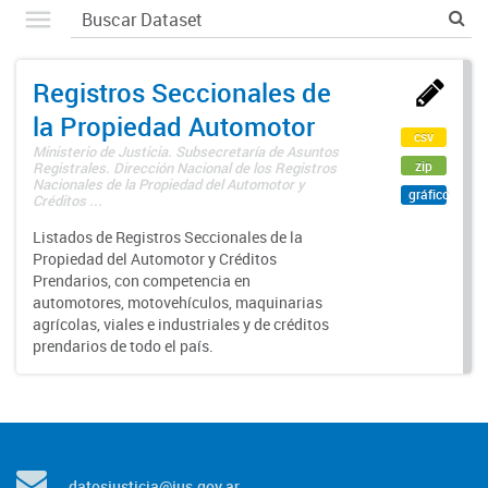
Registros Seccionales de
la Propiedad Automotor
csv
Ministerio de Justicia. Subsecretaría de Asuntos
zip
Registrales. Dirección Nacional de los Registros
Nacionales de la Propiedad del Automotor y
gráfico
Créditos ...
Listados de Registros Seccionales de la
Propiedad del Automotor y Créditos
Prendarios, con competencia en
automotores, motovehículos, maquinarias
agrícolas, viales e industriales y de créditos
prendarios de todo el país.
datosjusticia@jus.gov.ar