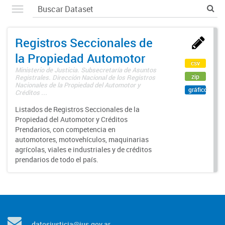
Registros Seccionales de
la Propiedad Automotor
csv
Ministerio de Justicia. Subsecretaría de Asuntos
zip
Registrales. Dirección Nacional de los Registros
Nacionales de la Propiedad del Automotor y
gráfico
Créditos ...
Listados de Registros Seccionales de la
Propiedad del Automotor y Créditos
Prendarios, con competencia en
automotores, motovehículos, maquinarias
agrícolas, viales e industriales y de créditos
prendarios de todo el país.
datosjusticia@jus.gov.ar