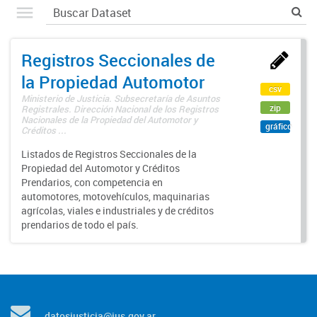
Registros Seccionales de
la Propiedad Automotor
csv
Ministerio de Justicia. Subsecretaría de Asuntos
zip
Registrales. Dirección Nacional de los Registros
Nacionales de la Propiedad del Automotor y
gráfico
Créditos ...
Listados de Registros Seccionales de la
Propiedad del Automotor y Créditos
Prendarios, con competencia en
automotores, motovehículos, maquinarias
agrícolas, viales e industriales y de créditos
prendarios de todo el país.
datosjusticia@jus.gov.ar