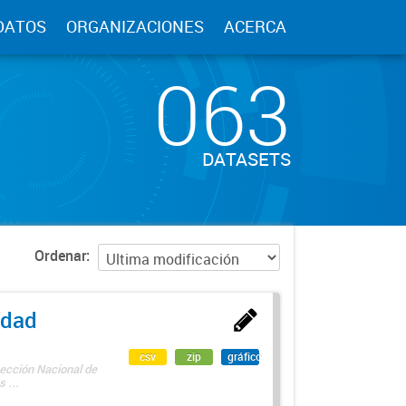
DATOS
ORGANIZACIONES
ACERCA
063
DATASETS
Ordenar
edad
csv
zip
gráfico
rección Nacional de
 ...