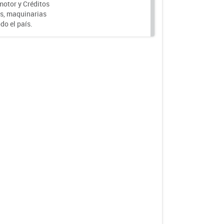
motor y Créditos
s, maquinarias
do el país.