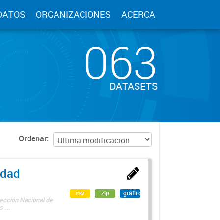
DATOS
ORGANIZACIONES
ACERCA
063
DATASETS
Ordenar
edad
csv
zip
gráfico
rección Nacional de
 ...