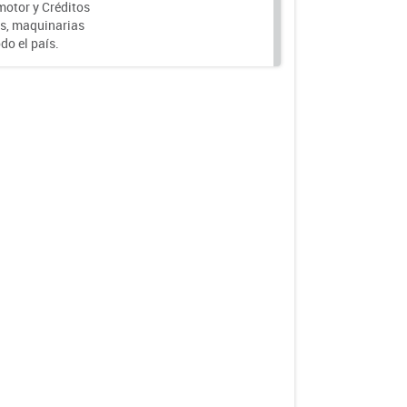
motor y Créditos
s, maquinarias
do el país.