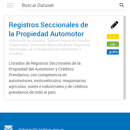
Registros Seccionales de
la Propiedad Automotor
csv
Ministerio de Justicia. Subsecretaría de Asuntos
zip
Registrales. Dirección Nacional de los Registros
Nacionales de la Propiedad del Automotor y
gráfico
Créditos ...
Listados de Registros Seccionales de la
Propiedad del Automotor y Créditos
Prendarios, con competencia en
automotores, motovehículos, maquinarias
agrícolas, viales e industriales y de créditos
prendarios de todo el país.
datosjusticia@jus.gov.ar