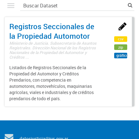
Registros Seccionales de
la Propiedad Automotor
csv
Ministerio de Justicia. Subsecretaría de Asuntos
zip
Registrales. Dirección Nacional de los Registros
Nacionales de la Propiedad del Automotor y
gráfico
Créditos ...
Listados de Registros Seccionales de la
Propiedad del Automotor y Créditos
Prendarios, con competencia en
automotores, motovehículos, maquinarias
agrícolas, viales e industriales y de créditos
prendarios de todo el país.
datosjusticia@jus.gov.ar