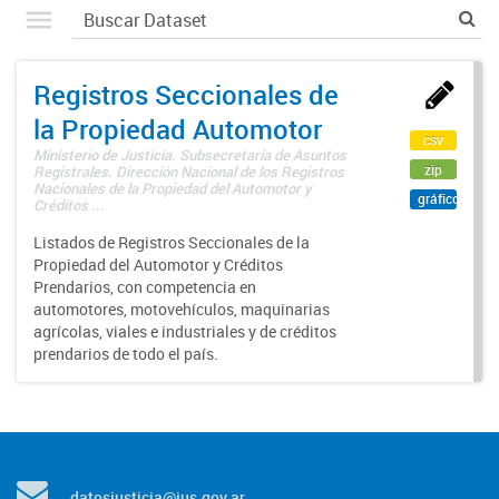
Registros Seccionales de
la Propiedad Automotor
csv
Ministerio de Justicia. Subsecretaría de Asuntos
zip
Registrales. Dirección Nacional de los Registros
Nacionales de la Propiedad del Automotor y
gráfico
Créditos ...
Listados de Registros Seccionales de la
Propiedad del Automotor y Créditos
Prendarios, con competencia en
automotores, motovehículos, maquinarias
agrícolas, viales e industriales y de créditos
prendarios de todo el país.
datosjusticia@jus.gov.ar