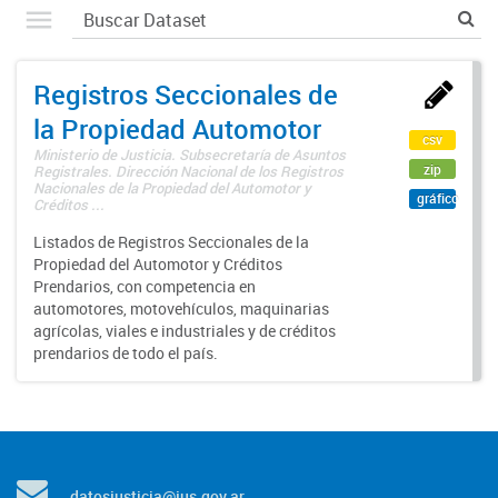
Registros Seccionales de
la Propiedad Automotor
csv
Ministerio de Justicia. Subsecretaría de Asuntos
zip
Registrales. Dirección Nacional de los Registros
Nacionales de la Propiedad del Automotor y
gráfico
Créditos ...
Listados de Registros Seccionales de la
Propiedad del Automotor y Créditos
Prendarios, con competencia en
automotores, motovehículos, maquinarias
agrícolas, viales e industriales y de créditos
prendarios de todo el país.
datosjusticia@jus.gov.ar