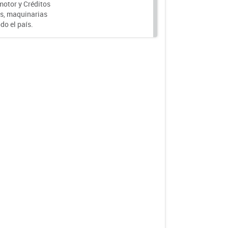
motor y Créditos
s, maquinarias
do el país.