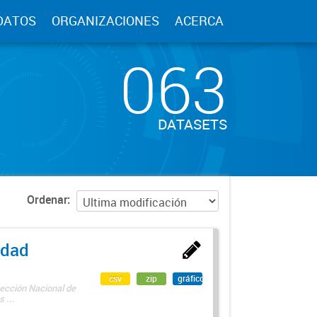
DATOS
ORGANIZACIONES
ACERCA
063
DATASETS
Ordenar
edad
csv
zip
gráfico
rección Nacional de
 ...