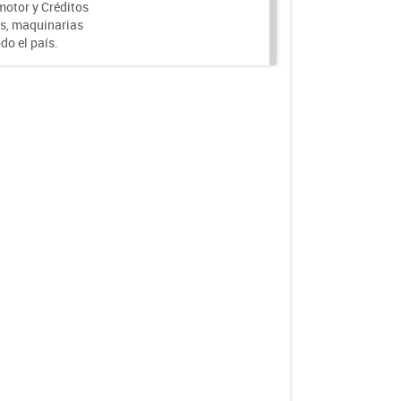
motor y Créditos
s, maquinarias
do el país.