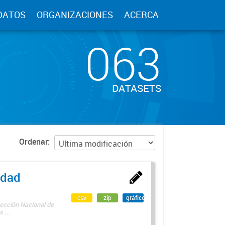
DATOS
ORGANIZACIONES
ACERCA
063
DATASETS
Ordenar
edad
csv
zip
gráfico
rección Nacional de
 ...