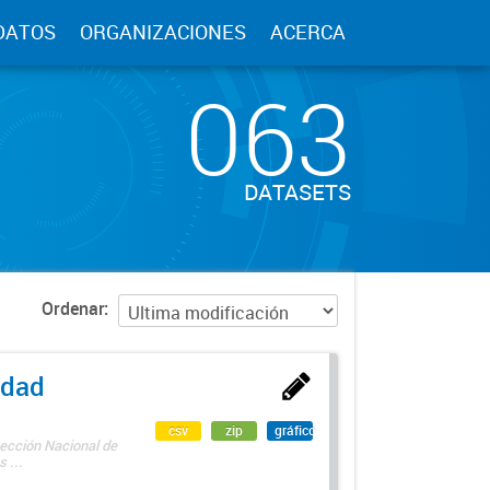
DATOS
ORGANIZACIONES
ACERCA
063
DATASETS
Ordenar
edad
csv
zip
gráfico
rección Nacional de
 ...