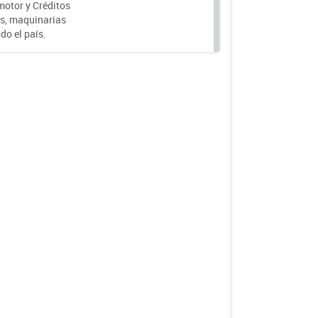
motor y Créditos
s, maquinarias
do el país.