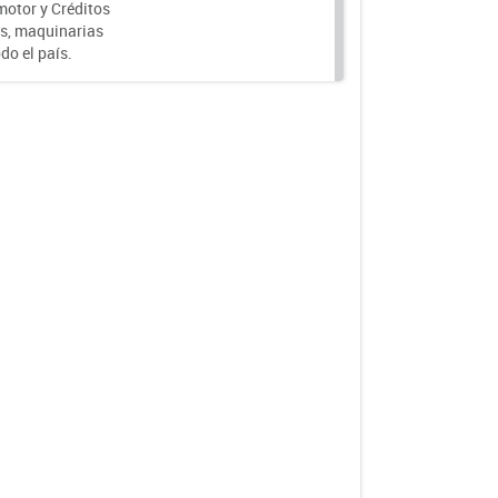
motor y Créditos
s, maquinarias
do el país.