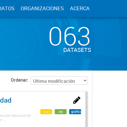
DATOS
ORGANIZACIONES
ACERCA
063
DATASETS
Ordenar
edad
csv
zip
gráfico
rección Nacional de
 ...