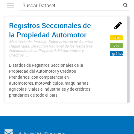
Registros Seccionales de
la Propiedad Automotor
csv
Ministerio de Justicia. Subsecretaría de Asuntos
zip
Registrales. Dirección Nacional de los Registros
Nacionales de la Propiedad del Automotor y
gráfico
Créditos ...
Listados de Registros Seccionales de la
Propiedad del Automotor y Créditos
Prendarios, con competencia en
automotores, motovehículos, maquinarias
agrícolas, viales e industriales y de créditos
prendarios de todo el país.
datosjusticia@jus.gov.ar