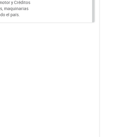
motor y Créditos
s, maquinarias
do el país.