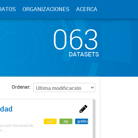
DATOS
ORGANIZACIONES
ACERCA
063
DATASETS
Ordenar
edad
csv
zip
gráfico
rección Nacional de
 ...