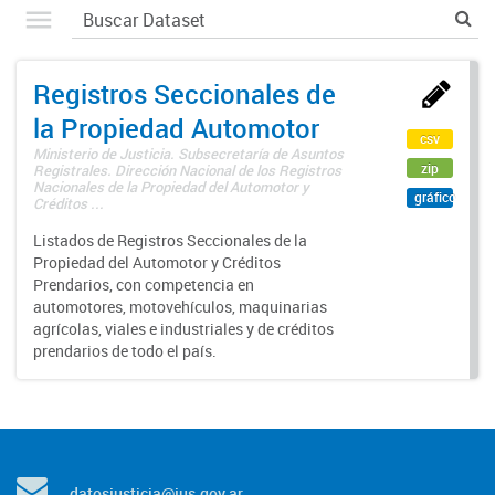
Registros Seccionales de
la Propiedad Automotor
csv
Ministerio de Justicia. Subsecretaría de Asuntos
zip
Registrales. Dirección Nacional de los Registros
Nacionales de la Propiedad del Automotor y
gráfico
Créditos ...
Listados de Registros Seccionales de la
Propiedad del Automotor y Créditos
Prendarios, con competencia en
automotores, motovehículos, maquinarias
agrícolas, viales e industriales y de créditos
prendarios de todo el país.
datosjusticia@jus.gov.ar